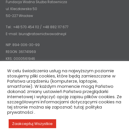
Fundacja Wodna Służba Ratownicza
ul. Kleczkowska 50
50-227 Wrocław
Tel.: +48 570 454 112 / +48 882 117 677
E-mail:
biuro@ratownictwowodne.pl
NIP: 894-306-30-99
REGON: 361741969
KRS: 0000561946
KONTO BANKOWE:
W celu świadczenia usług na najwyższym poziomie
stosujemy pliki cookies, które będą zamieszczane w
Santander Bank Polska: 25 1090 2590 0000 0001 3067 0381
Państwa urządzeniu (komputerze, laptopie,
smartfonie). W każdym momencie mogą Państwo
dokonać zmiany ustawień Państwa przeglądarki
internetowej i wyłączyć opcję zapisu plików cookies. Ze
szczegółowymi informacjami dotyczącymi cookies na
tej stronie można się zapoznać tutaj: polityka
prywatności .
© COPYRIGHT WODNA SŁUŻBA RATOWNICZA
Zaakceptuj Wszystkie