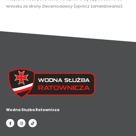
wniosku ze strony Zleceniodawcy (oprócz zameldowania).
Wodna Służba Ratownicza