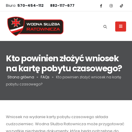
Biuro:
570-454-112
882-117-677
Kto powinien złożyć wniosek
na kartę pobytu czasowego?
Strona główna
»
FAQs
»
Kto powinien złożyć wniosek na kartę
pobytu czasowego?
Wniosek na wydanie karty pobytu czasowego składa
cudzoziemiec. Wodna Służba Ratownicza może przygotować
wszystkie niezbędne dokumenty, które będą potrzebne do