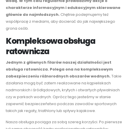
wodą. W tym celu regularnie prowadzimy akcje o
charakterze informacyjnym i edukacyjnym skierowane
głównie do najmłodszych.
Chętnie podejmujemy też
współpracę z mediami, aby docierać do jak największego
grona osób.
Kompleksowa obsługa
ratownicza
Jednym z głównych filarów
naszej
działalności jest
obsługa ratownicza. Polega
ona
na kompleksow
ym
zabezpieczeniu
różnorodnych
obszarów wodnych.
Takie
działania mogą być zatem realizowane na kąpieliskach
nadmorskich i śródlądowych, krytych i otwartych pływalniach
czy w parkach wodnych. Oprócz tego jesteśmy w stanie
zapewnić bezpieczeństwo podczas zawodów sportowych
takich jak regaty, triathlony
lub
spływy kajakowe.
Nasza obsługa pociąga za sobą szereg korzyści. Po pierwsze
już sama obecność kadry profesjonalnych ratowników