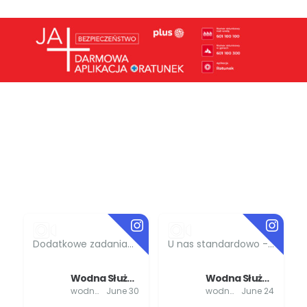
Dodatkowe zadania...
U nas standardowo -...
Wodna Służba Ratownicza
Wodna Służba Ratownicza
wodnasluzbaratownicza
June 30
wodnasluzbaratownicza
June 24