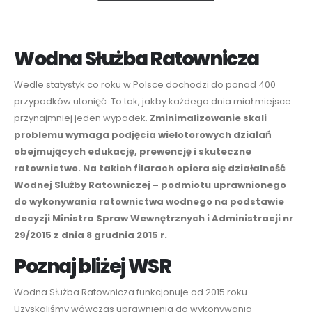
Wodna Służba Ratownicza
Wedle statystyk co roku w Polsce dochodzi do ponad 400
przypadków
utonięć
. To tak, jakby każdego dnia miał miejsce
przynajmniej jeden wypadek.
Zminimalizowanie skali
problemu wymaga podjęcia wielotorowych działań
obejmujących
edukację
, prewencję i skuteczne
ratownictwo. Na takich filarach opiera się działalność
Wodnej Służby Ratowniczej
– podmiotu uprawnionego
do wykonywania ratownictwa wodnego na podstawie
decyzji Ministra Spraw Wewnętrznych i Administracji nr
29/2015 z dnia 8 grudnia 2015 r.
Poznaj bliżej WSR
Wodna Służba Ratownicza
funkcjonuje od
2015 roku.
Uzyskaliśmy wówczas uprawnienia
do wykonywania