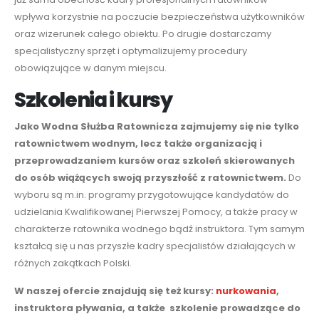
wpływa korzystnie na poczucie bezpieczeństwa użytkowników
oraz wizerunek całego obiektu. Po drugie dostarczamy
specjalistyczny sprzęt i optymalizujemy procedury
obowiązujące w danym miejscu.
Szkolenia i kursy
Jako Wodna Służba Ratownicza zajmujemy się
nie tylko
ratownictwem wodnym
,
lecz
także
organizacją i
przeprowadzaniem kursów oraz szkoleń
skierowan
ych
do osób wiążących swoją przyszłość z ratownictwem.
Do
wyboru są m.in. programy przygotowujące kandydatów do
udzielania
Kwalifikowanej
Pierwszej Pomocy, a także pracy w
charakterze ratownika
wodnego
bądź instruktora. Tym samym
kształcą się u nas przyszłe kadry specjalistów działających w
różnych zakątkach Polski.
W naszej ofercie znajdują się też kursy:
nurkowania
,
instruktora
pływania,
a także
szkolenie prowadzące do