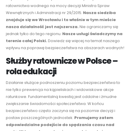
ratownictwa wodnego
na mocy decyzji Ministra Spraw
Wewnętrznych i Administracji nr 29/2015.
Nasza siedziba
znajduje się we Wrocławiu
i to
właśnie w tym mieście
nasza działalność jest najszersza
.
Nie ograniczamy się
jednak tylko do tego regionu.
Nasze usługi świadczymy na
terenie całej Polski.
Dowiedz się więcej na temat
naszego
wpływu na poprawę bezpieczeństwa
na obszarach wodnych
!
Służby ratownicze w Polsce –
rola edukacji
Działanie służące podnoszeniu poziomu bezpieczeństwa to
nie tylko prewencja na kąpieliskach i widowiskowe akcje
ratunkowe. Fundamentalną kwestią jest oddolne i żmudne
zwiększanie świadomości społeczeństwa
. W końcu
bezpieczeństwo często zaczyna się na poziomie decyzji i
postaw poszczególnych jednostek.
Promujemy zatem
odpowiedzialne podejście do spędzania czasu nad