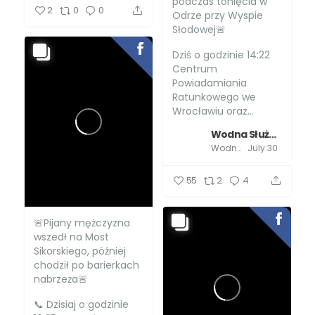
podczas tonięcia w
2
0
0
Odrze przy Wyspie
Słodowej🚨
Dziś o godzinie 14:22
Centrum
Powiadamiania
Ratunkowego we
Wrocławiu oraz...
Wodna Służba Ratownicza
Wodna Służba Ratownicza
July 30
55
2
4
🚨Pijany mężczyzna
wszedł na Most
Sikorskiego, później
chodził po barierkach
nabrzeża🚨
📞 Dzisiaj o godzinie