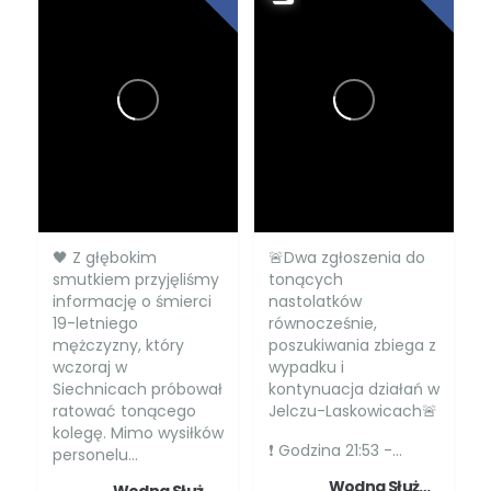
🖤 Z głębokim
🚨Dwa zgłoszenia do
smutkiem przyjęliśmy
tonących
informację o śmierci
nastolatków
19-letniego
równocześnie,
mężczyzny, który
poszukiwania zbiega z
wczoraj w
wypadku i
Siechnicach próbował
kontynuacja działań w
ratować tonącego
Jelczu-Laskowicach🚨
kolegę. Mimo wysiłków
❗️ Godzina 21:53 -...
personelu...
Wodna Służba Ratownicza