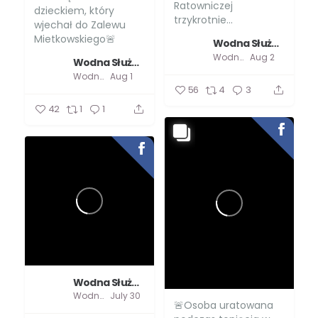
Ratowniczej
dzieckiem, który
trzykrotnie...
wjechał do Zalewu
Mietkowskiego🚨
Wodna Służba Ratownicza
Wodna Służba Ratownicza
Aug 2
Wodna Służba Ratownicza
...
Wodna Służba Ratownicza
Aug 1
56
4
3
42
1
1
Wodna Służba Ratownicza
Wodna Służba Ratownicza
July 30
🚨Osoba uratowana