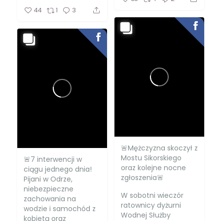
44
1
3
🚨Mężczyzna skoczył z
Mostu Sikorskiego
🚨7 interwencji w
oraz kolejne nocne
ciągu jednego dnia!
zgłoszenia🚨
Pijani w Odrze,
niebezpieczne
W sobotni wieczór
zachowania na
ratownicy dyżurni
wodzie i samochód z
Wodnej Służby
kobietą oraz