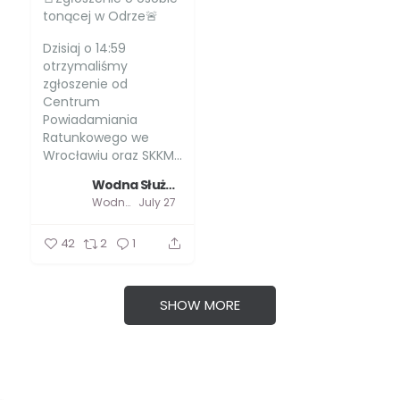
tonącej w Odrze🚨
Dzisiaj o 14:59
otrzymaliśmy
zgłoszenie od
Centrum
Powiadamiania
Ratunkowego we
Wrocławiu oraz SKKM...
Wodna Służba Ratownicza
Wodna Służba Ratownicza
July 27
42
2
1
SHOW MORE