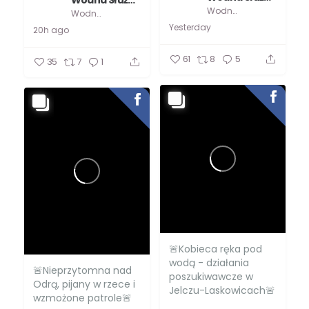
Wodna Służba Ratownicza
Wodna Służba Ratownicza
Wodna Służba Ratownicza
Yesterday
20h ago
61
8
5
35
7
1
🚨Kobieca ręka pod
wodą - działania
🚨Nieprzytomna nad
poszukiwawcze w
Odrą, pijany w rzece i
Jelczu-Laskowicach🚨
wzmożone patrole🚨