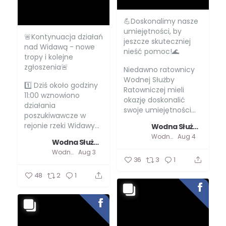
💪Doskonalimy nasze
umiejętności, by
🚨Kontynuacja działań
jeszcze skuteczniej
nad Widawą - nowe
nieść pomoc!🌊
tropy i kolejne
zgłoszenia🚨
Niedawno ratownicy
Wodnej Służby
1️⃣ Dziś około godziny
Ratowniczej mieli
11:00 wznowiono
okazję doskonalić
działania
swoje umiejętności...
poszukiwawcze w
rejonie rzeki Widawy...
Wodna Służba Ratownicza
Wodna Służba Ratownicza
Aug 4
Wodna Służba Ratownicza
Wodna Służba Ratownicza
Aug 3
36
3
1
48
2
1