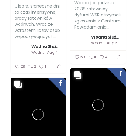
Wczoraj o godzinie
Ciepłe, słoneczne dni
20:38 ratownicy
to czas intensywnej
dyżurni WSR otrzymali
pracy ratowników
zgłoszenie z Centrum
wodnych. Wraz ze
Powiadamiania...
wzrostem liczby osób
wypoczywających...
Wodna Służba Ratownicza
Wodna Służba Ratownicza
Aug 5
Wodna Służba Ratownicza
Wodna Służba Ratownicza
Aug 4
50
4
4
29
2
1