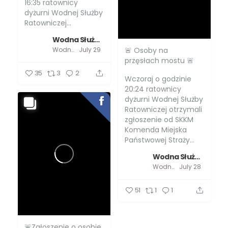
16:35 ratownicy
dyżurni Wodnej Służby
Ratowniczej...
Wodna Służba Ratownicza
🚨 Osoby na
Wodna Służba Ratownicza
July 29
przęsłach mostu 🚨
35
3
2
Wczoraj o godzinie
20:24 ratownicy
dyżurni Wodnej Służby
Ratowniczej otrzymali
zgłoszenie od SKKM
Komenda Miejska
Państwowej Straży...
Wodna Służba Ratownicza
Wodna Służba Ratownicza
July 28
51
1
1
🚨Zgłoszenie o osobie