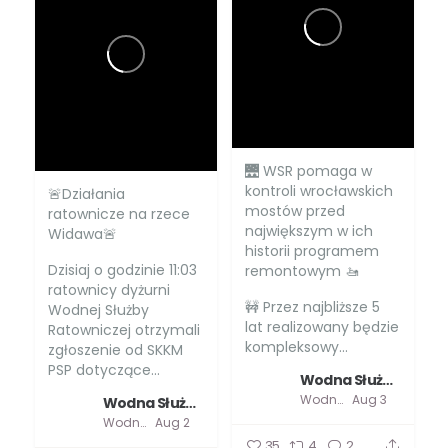
🌉 WSR pomaga w
kontroli wrocławskich
🚨Działania
mostów przed
ratownicze na rzece
największym w ich
Widawa🚨
historii programem
Dzisiaj o godzinie 11:03
remontowym 🚤
ratownicy dyżurni
🚧 Przez najbliższe 5
Wodnej Służby
lat realizowany będzie
Ratowniczej otrzymali
kompleksowy...
zgłoszenie od SKKM
PSP dotyczące...
Wodna Służba Ratownicza
Wodna Służba Ratownicza
Aug 3
Wodna Służba Ratownicza
Wodna Służba Ratownicza
Aug 2
35
4
2