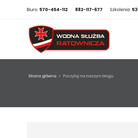
Biuro:
570-454-112
882-117-677
Szkolenia:
53
Strona główna
»
Poczytaj na naszym blogu